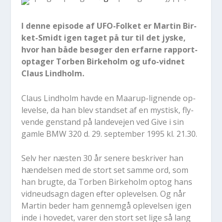
I den­ne epi­so­de af UFO-Fol­ket er Mar­tin Bir­
ket-Smidt igen ta­get på tur til det jy­ske,
hvor han både be­sø­ger den er­far­ne rap­port-
op­ta­ger Tor­ben Bir­ke­holm og ufo-vid­net
Claus Lindholm.
Claus Lind­holm hav­de en Maarup-lig­nen­de op­
le­vel­se, da han blev stand­s­et af en mystisk, fly­
ven­de gen­stand på lan­de­vej­en ved Give i sin
gam­le BMW 320 d. 29. sep­tem­ber 1995 kl. 21.30.
Selv her næ­sten 30 år se­ne­re be­skri­ver han
hæn­del­sen med de stort set sam­me ord, som
han brug­te, da Tor­ben Bir­ke­holm op­tog hans
vid­neud­sagn da­gen ef­ter op­le­vel­sen. Og når
Mar­tin be­der ham gen­nem­gå op­le­vel­sen igen
inde i ho­ve­d­et, va­rer den stort set lige så lang