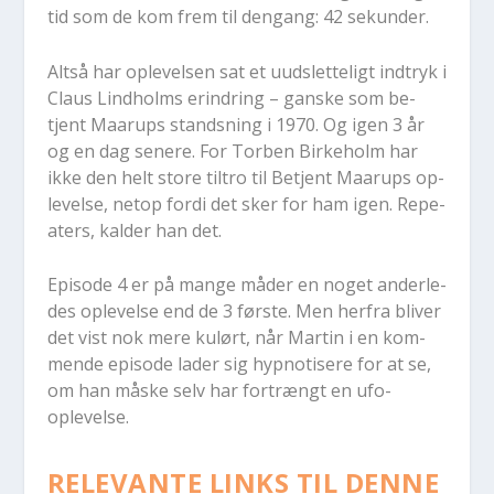
tid som de kom frem til den­gang: 42 sekunder.
Alt­så har op­le­vel­sen sat et uud­s­let­te­ligt ind­tryk i
Claus Lind­holms erin­dring – gan­ske som be­
tjent Maarups stands­ning i 1970. Og igen 3 år
og en dag se­ne­re. For Tor­ben Bir­ke­holm har
ikke den helt sto­re til­tro til Be­tjent Maarups op­
le­vel­se, net­op for­di det sker for ham igen. Repe­
a­ters, kal­der han det.
Epi­so­de 4 er på man­ge må­der en no­get an­der­le­
des op­le­vel­se end de 3 før­ste. Men her­fra bli­ver
det vist nok mere kulørt, når Mar­tin i en kom­
men­de epi­so­de la­der sig hyp­no­ti­se­re for at se,
om han må­ske selv har fortrængt en ufo-
oplevelse.
RELEVANTE LINKS TIL DENNE