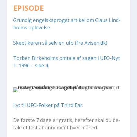
EPISODE
Grun­dig en­gelsk­spro­get ar­ti­kel om Claus Lind­
holms op­le­vel­se
.
Skep­ti­ke­ren så selv en ufo (fra Avisen.dk)
Tor­ben Bir­ke­holms om­ta­le af sa­gen i UFO-Nyt
1–1996 – side 4.
Lyt til UFO-Fol­ket på Third Ear
.
De før­ste 7 dage er gra­tis, her­ef­ter skal du be­
ta­le et fast abon­ne­ment hver måned.