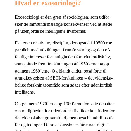
Hvad er exosociologi?
Exo­so­cio­lo­gi er den gren af so­cio­lo­gi­en, som ud­for­
sker de sam­funds­mæs­si­ge kon­se­kven­ser ved at stø­de
på udenjor­di­ske in­tel­li­gen­te livsformer.
Det er en re­la­tivt ny di­sci­plin, der op­stod i 1950’erne
pa­ral­lelt med ud­vik­lin­gen i rum­forsk­ning og den of­
fent­li­ge in­ter­es­se for mu­lig­he­den for udenjor­disk liv,
som spi­re­de frem fra slut­nin­gen af 1950’erne og op
gen­nem 1960’erne. Og blandt an­den også før­te til
grund­læg­gel­sen af SETI-forsk­nin­gen – det vi­den­ska­
be­li­ge forsk­nings­om­rå­de som sø­ger ef­ter udenjor­disk
intelligens.
Op gen­nem 1970’erne og 1980’erne fort­sat­te de­bat­ten
om mu­lig­he­den for udenjor­disk liv, ikke kun in­den for
det vi­den­ska­be­li­ge sam­fund, men også blandt fi­lo­sof­
fer og te­o­lo­ger. Dis­se dis­kus­sio­ner før­te na­tur­ligt til