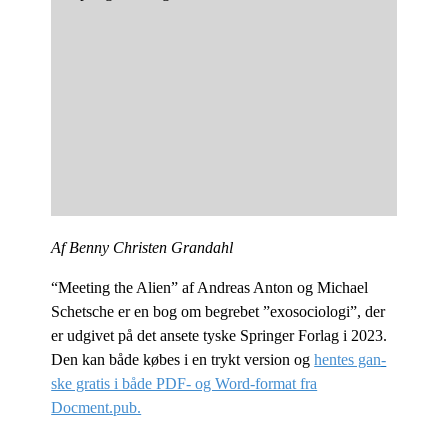
Af Ben­ny Chri­sten Grandahl
“Me­e­ting the Ali­en” af An­dreas An­ton og Mi­cha­el
Schets­che er en bog om be­gre­bet ”exo­so­cio­lo­gi”, der
er ud­gi­vet på det an­se­te ty­ske Sprin­ger For­lag i 2023.
Den kan både kø­bes i en trykt ver­sion og
hen­tes gan­
ske gra­tis i både PDF- og Word-for­mat fra
Docment.pub.