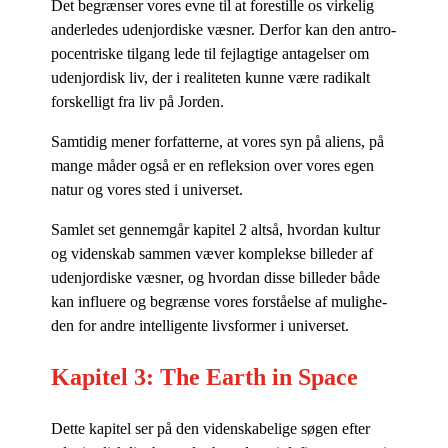
Det be­græn­ser vo­res evne til at fo­re­stil­le os vir­ke­lig
an­der­le­des udenjor­di­ske væs­ner. Der­for kan den an­tro­
po­cen­tri­ske til­gang lede til fejl­ag­ti­ge an­ta­gel­ser om
udenjor­disk liv, der i re­a­li­te­ten kun­ne være ra­di­kalt
for­skel­ligt fra liv på Jorden.
Sam­ti­dig me­ner for­fat­ter­ne, at vo­res syn på ali­ens, på
man­ge må­der også er en re­flek­sion over vo­res egen
na­tur og vo­res sted i universet.
Sam­let set gen­nem­går ka­pi­tel 2 alt­så, hvor­dan kul­tur
og vi­den­skab sam­men væ­ver kom­plek­se bil­le­der af
udenjor­di­ske væs­ner, og hvor­dan dis­se bil­le­der både
kan in­flu­e­re og be­græn­se vo­res for­stå­el­se af mu­lig­he­
den for an­dre in­tel­li­gen­te livs­for­mer i universet.
Kapitel 3: The Earth in Space
Det­te ka­pi­tel ser på den vi­den­ska­be­li­ge sø­gen ef­ter