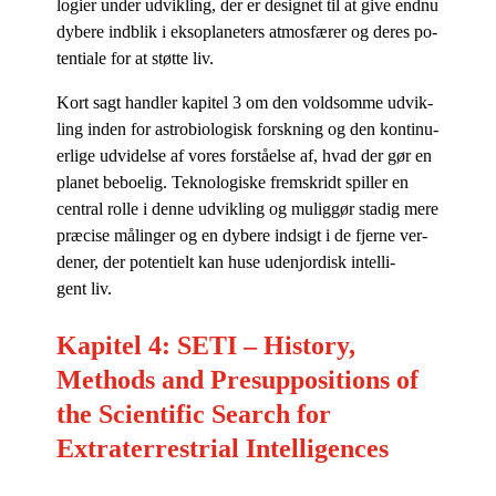
lo­gi­er un­der ud­vik­ling, der er de­sig­net til at give end­nu
dy­be­re ind­blik i eks­o­pla­ne­ters at­mos­fæ­rer og de­res po­
ten­ti­a­le for at støt­te liv.
Kort sagt hand­ler ka­pi­tel 3 om den vold­som­me ud­vik­
ling in­den for astro­bi­o­lo­gisk forsk­ning og den kon­ti­nu­
er­li­ge ud­vi­del­se af vo­res for­stå­el­se af, hvad der gør en
pla­net be­bo­e­lig. Tek­no­lo­gi­ske frem­skridt spil­ler en
cen­tral rol­le i den­ne ud­vik­ling og mu­lig­gør sta­dig mere
præ­ci­se må­lin­ger og en dy­be­re ind­sigt i de fjer­ne ver­
de­ner, der po­ten­ti­elt kan huse udenjor­disk in­tel­li­
gent liv.
Kapitel 4: SETI – History,
Methods and Presuppositions of
the Scientific Search for
Extraterrestrial Intelligences