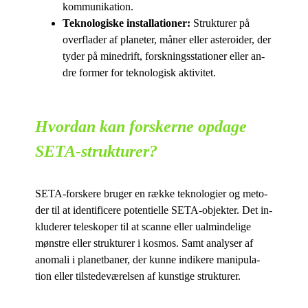
kommunikation.
Tek­no­lo­gi­ske in­stal­la­tio­ner:
Struk­tu­rer på
over­fla­der af pla­ne­ter, må­ner el­ler aste­roi­der, der
ty­der på mi­ne­drift, forsk­nings­sta­tio­ner el­ler an­
dre for­mer for tek­no­lo­gisk aktivitet.
Hvordan kan forskerne opdage
SETA-strukturer?
SETA-for­ske­re bru­ger en ræk­ke tek­no­lo­gi­er og me­to­
der til at iden­ti­fi­ce­re po­ten­ti­el­le SETA-ob­jek­ter. Det in­
klu­de­rer te­lesko­per til at scan­ne el­ler ual­min­de­li­ge
møn­stre el­ler struk­tu­rer i kos­mos. Samt ana­ly­ser af
ano­ma­li i pla­net­ba­ner, der kun­ne in­di­ke­re ma­ni­pu­la­
tion el­ler til­ste­de­væ­rel­sen af kun­sti­ge strukturer.