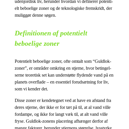
udenjor­disk liv, her­un­der hvor­dan vi de­fi­ne­rer po­ten­ti­
elt be­bo­e­li­ge zo­ner og de tek­no­lo­gi­ske frem­skridt, der
mu­lig­gør den­ne søgen.
Definitionen af potentielt
beboelige zoner
Po­ten­ti­elt be­bo­e­li­ge zo­ner, ofte om­talt som “Guld­lok-
zo­ner”, er om­rå­der om­kring en stjer­ne, hvor be­tin­gel­
ser­ne te­o­re­tisk set kan un­der­støt­te fly­den­de vand på en
pla­nets over­fla­de – en es­sen­ti­el for­ud­sæt­ning for liv,
som vi ken­der det.
Dis­se zo­ner er ken­de­teg­net ved at have en af­stand fra
de­res stjer­ne, der ikke er for tæt på til, at al vand vil­le
for­dam­pe, og ikke for langt væk til, at alt vand vil­le
fryse. Guld­lok-zo­nens pla­ce­ring af­hæn­ger der­for af
man­ge fak­to­rer, her­un­der stjer­nens stør­rel­se, lys­styr­ke