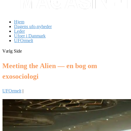
Hjem
Dagens ufo-nyheder
Leder
Ufoer i Danmark
UFOrmelt
Vælg Side
Meeting the Alien — en bog om
exosociologi
UFOrmelt
|