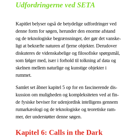
Udfordringerne ved SETA
Ka­pit­let be­ly­ser også de be­ty­de­li­ge ud­for­drin­ger ved
den­ne form for sø­gen, her­un­der den enor­me af­stand
og de tek­no­lo­gi­ske be­græns­nin­ger, der gør det van­ske­
ligt at be­kræf­te na­tu­ren af fjer­ne ob­jek­ter. Der­u­d­over
dis­ku­te­res de vi­den­ska­be­li­ge og fi­lo­so­fi­ske spørgs­mål,
som føl­ger med, især i for­hold til tolk­ning af data og
skel­nen mel­lem na­tur­li­ge og kun­sti­ge ob­jek­ter i
rummet.
Sam­let set åb­ner ka­pi­tel 5 op for en fa­sci­ne­ren­de dis­
kus­sion om mu­lig­he­den og kom­plek­si­te­ten ved at fin­
de fy­si­ske be­vi­ser for udenjor­disk in­tel­li­gens gen­nem
ru­mar­kæ­o­lo­gi og de tek­no­lo­gi­ske og te­o­re­ti­ske ram­
mer, der un­der­støt­ter den­ne søgen.
Kapitel 6: Calls in the Dark