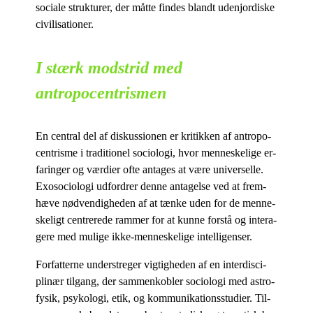
so­ci­a­le struk­tu­rer, der måt­te fin­des blandt udenjor­di­ske
civilisationer.
I stærk modstrid med
antropocentrismen
En cen­tral del af dis­kus­sio­nen er kri­tik­ken af an­tro­po­
cen­tris­me i tra­di­tio­nel so­cio­lo­gi, hvor men­ne­ske­li­ge er­
fa­rin­ger og vær­di­er ofte an­ta­ges at være uni­ver­sel­le.
Exo­so­cio­lo­gi ud­for­drer den­ne an­ta­gel­se ved at frem­
hæ­ve nød­ven­dig­he­den af at tæn­ke uden for de men­ne­
ske­ligt cen­tre­re­de ram­mer for at kun­ne for­stå og in­ter­a­
ge­re med mu­li­ge ikke-men­ne­ske­li­ge intelligenser.
For­fat­ter­ne un­der­stre­ger vig­tig­he­den af en in­ter­di­sci­
pli­nær til­gang, der sam­men­kob­ler so­cio­lo­gi med astro­
fy­sik, psy­ko­lo­gi, etik, og kom­mu­ni­ka­tions­stu­di­er. Til­