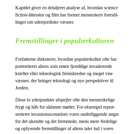
Ka­pit­let gi­ver en de­tal­je­ret ana­ly­se af, hvor­dan sci­en­ce
fi­ction-lit­te­ra­tur og film har for­met men­ne­skers fo­re­stil­
lin­ger om udenjor­di­ske væsner.
Fremstillinger i populærkulturen
For­fat­ter­ne dis­ku­te­rer, hvor­dan po­pu­lær­kul­tur ofte har
po­rtræt­te­ret ali­ens som en­ten fjendt­li­ge in­va­de­ren­de
kræf­ter el­ler tek­no­lo­gisk frem­skred­ne og me­get vise
væs­ner, der brin­ger tek­no­lo­gi og nye per­spek­ti­ver til
Jorden.
Dis­se to yder­punk­ter af­spej­ler ofte den men­ne­ske­li­ge
frygt og håb for så­dan­ne mø­der. For ek­sem­pel re­præ­
sen­te­rer in­va­sions­sce­na­rio­er vo­res un­der­lig­gen­de angst
for det ukend­te og det frem­me­de, mens mere fre­de­li­ge
og op­ly­sen­de frem­stil­lin­ger af ali­ens ta­ler ind i vo­res