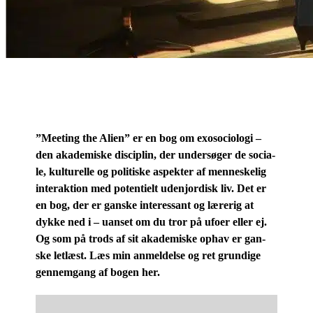
”Me­e­ting the Ali­en” er en bog om exo­so­cio­lo­gi –
den aka­de­mi­ske di­sci­plin, der un­der­sø­ger de so­ci­a­
le, kul­tu­rel­le og po­li­ti­ske aspek­ter af men­ne­ske­lig
in­ter­ak­tion med po­ten­ti­elt udenjor­disk liv. Det er
en bog, der er gan­ske in­ter­es­sant og læ­re­rig at
dyk­ke ned i – uan­set om du tror på ufo­er el­ler ej.
Og som på trods af sit aka­de­mi­ske op­hav er gan­
ske let­læst. Læs min an­mel­del­se og ret grun­di­ge
gen­nem­gang af bo­gen her.