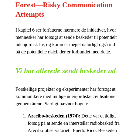
Forest—Risky Communication
Attempts
I ka­pi­tel 6 ser for­fat­ter­ne nær­me­re de ini­ti­a­ti­ver, hvor
men­ne­sker har for­søgt at sen­de be­ske­der til po­ten­ti­elt
udenjor­disk liv, og kom­mer me­get na­tur­ligt også ind
på de po­ten­ti­el­le ri­si­ci, der er for­bun­det med dette.
Vi har allerede sendt beskeder ud
For­skel­li­ge pro­jek­ter og eks­pe­ri­men­ter har for­søgt at
kom­mu­ni­ke­re med mu­li­ge udenjor­di­ske ci­vi­li­sa­tio­ner
gen­nem åre­ne. Sær­ligt næv­ner bogen:
Are­ci­bo-be­ske­den (1974):
Det­te var et tid­ligt
for­søg på at sen­de en in­ter­stel­lar ra­dio­be­sked fra
Are­ci­bo-ob­ser­va­to­ri­et i Pu­er­to Rico. Be­ske­den