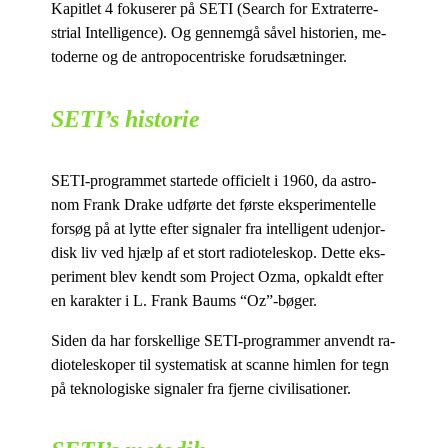
Ka­pit­let 4 fo­ku­se­rer på SETI (Search for Extra­ter­re­
stri­al In­tel­li­gen­ce). Og gen­nem­gå så­vel hi­sto­ri­en, me­
to­der­ne og de an­tro­po­cen­tri­ske forudsætninger.
SETI’s historie
SETI-pro­gram­met star­te­de of­fi­ci­elt i 1960, da astro­
nom Frank Dra­ke ud­før­te det før­ste eks­pe­ri­men­tel­le
for­søg på at lyt­te ef­ter sig­na­ler fra in­tel­li­gent udenjor­
disk liv ved hjælp af et stort ra­di­o­te­leskop. Det­te eks­
pe­ri­ment blev kendt som Pro­ject Ozma, opkaldt ef­ter
en ka­rak­ter i L. Frank Baums “Oz”-bøger.
Si­den da har for­skel­li­ge SETI-pro­gram­mer an­vendt ra­
di­o­te­lesko­per til sy­ste­ma­tisk at scan­ne him­len for tegn
på tek­no­lo­gi­ske sig­na­ler fra fjer­ne civilisationer.