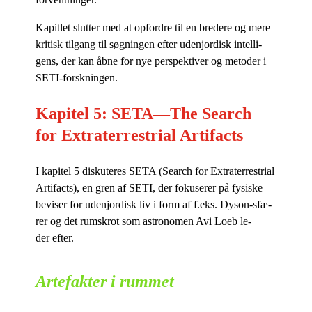
Ka­pit­let slut­ter med at op­for­dre til en bre­de­re og mere
kri­tisk til­gang til søg­nin­gen ef­ter udenjor­disk in­tel­li­
gens, der kan åbne for nye per­spek­ti­ver og me­to­der i
SETI-forskningen.
Kapitel 5: SETA—The Search
for Extraterrestrial Artifacts
I ka­pi­tel 5 dis­ku­te­res SETA (Search for Extra­ter­re­stri­al
Ar­ti­fa­cts), en gren af SETI, der fo­ku­se­rer på fy­si­ske
be­vi­ser for udenjor­disk liv i form af f.eks. Dy­son-sfæ­
rer og det rum­skrot som astro­no­men Avi Loeb le­
der efter.
Artefakter i rummet