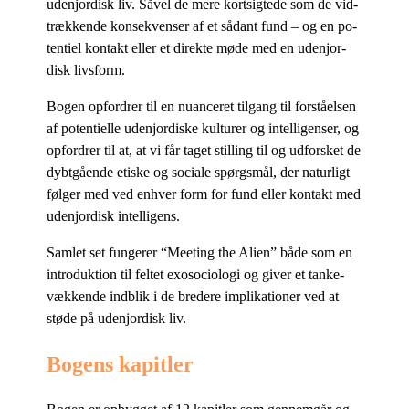
udenjor­disk liv. Så­vel de mere kort­sig­te­de som de vid­
træk­ken­de kon­se­kven­ser af et så­dant fund – og en po­
ten­ti­el kon­takt el­ler et di­rek­te møde med en udenjor­
disk livsform.
Bo­gen op­for­drer til en nu­an­ce­ret til­gang til for­stå­el­sen
af po­ten­ti­el­le udenjor­di­ske kul­tu­rer og in­tel­li­gen­ser, og
op­for­drer til at, at vi får ta­get stil­ling til og ud­for­sket de
dybt­gå­en­de eti­ske og so­ci­a­le spørgs­mål, der na­tur­ligt
føl­ger med ved en­hver form for fund el­ler kon­takt med
udenjor­disk intelligens.
Sam­let set fun­ge­rer “Me­e­ting the Ali­en” både som en
in­tro­duk­tion til fel­tet exo­so­cio­lo­gi og gi­ver et tan­ke­
væk­ken­de ind­blik i de bre­de­re im­pli­ka­tio­ner ved at
stø­de på udenjor­disk liv.
Bogens kapitler