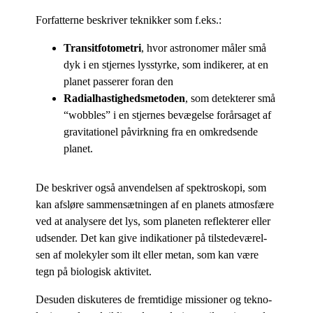
For­fat­ter­ne be­skri­ver tek­nik­ker som f.eks.:
Tran­sit­fo­to­me­tri
, hvor astro­no­mer må­ler små
dyk i en stjer­nes lys­styr­ke, som in­di­ke­rer, at en
pla­net pas­se­rer for­an den
Ra­di­al­ha­stig­heds­me­to­den
, som de­tek­te­rer små
“wobb­les” i en stjer­nes be­væ­gel­se for­år­sa­get af
gravi­ta­tio­nel på­virk­ning fra en om­kred­sen­de
planet.
De be­skri­ver også an­ven­del­sen af spek­trosko­pi, som
kan af­slø­re sam­men­sæt­nin­gen af en pla­nets at­mos­fæ­re
ved at ana­ly­se­re det lys, som pla­ne­ten re­flek­te­rer el­ler
ud­sen­der. Det kan give in­di­ka­tio­ner på til­ste­de­væ­rel­
sen af mo­le­ky­ler som ilt el­ler me­tan, som kan være
tegn på bi­o­lo­gisk aktivitet.
Des­u­den dis­ku­te­res de frem­ti­di­ge mis­sio­ner og tek­no­