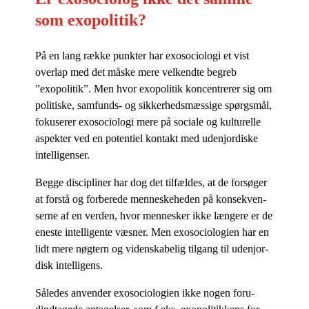
som exopolitik?
På en lang ræk­ke punk­ter har exo­so­cio­lo­gi et vist
over­lap med det må­ske mere vel­kend­te be­greb
”exopo­li­tik”. Men hvor exopo­li­tik kon­cen­tre­rer sig om
po­li­ti­ske, sam­funds- og sik­ker­heds­mæs­si­ge spørgs­mål,
fo­ku­se­rer exo­so­cio­lo­gi mere på so­ci­a­le og kul­tu­rel­le
aspek­ter ved en po­ten­ti­el kon­takt med udenjor­di­ske
intelligenser.
Beg­ge di­sci­pli­ner har dog det til­fæl­des, at de for­sø­ger
at for­stå og for­be­re­de men­ne­ske­he­den på kon­se­kven­
ser­ne af en ver­den, hvor men­ne­sker ikke læn­ge­re er de
ene­ste in­tel­li­gen­te væs­ner. Men exo­so­cio­lo­gi­en har en
lidt mere nøg­tern og vi­den­ska­be­lig til­gang til udenjor­
disk intelligens.
Så­le­des an­ven­der exo­so­cio­lo­gi­en ikke no­gen for­u­