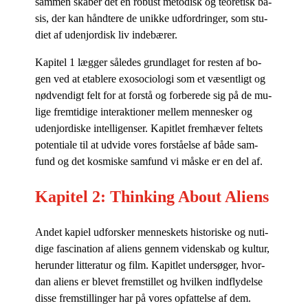
sam­men ska­ber det en ro­bust me­to­disk og te­o­re­tisk ba­
sis, der kan hånd­te­re de unik­ke ud­for­drin­ger, som stu­
di­et af udenjor­disk liv indebærer.
Ka­pi­tel 1 læg­ger så­le­des grund­la­get for re­sten af bo­
gen ved at etab­le­re exo­so­cio­lo­gi som et væ­sent­ligt og
nød­ven­digt felt for at for­stå og for­be­re­de sig på de mu­
li­ge frem­ti­di­ge in­ter­ak­tio­ner mel­lem men­ne­sker og
udenjor­di­ske in­tel­li­gen­ser. Ka­pit­let frem­hæ­ver fel­tets
po­ten­ti­a­le til at ud­vi­de vo­res for­stå­el­se af både sam­
fund og det kos­mi­ske sam­fund vi må­ske er en del af.
Kapitel 2: Thinking About Aliens
An­det ka­pi­el ud­for­sker men­ne­skets hi­sto­ri­ske og nu­ti­
di­ge fa­sci­na­tion af ali­ens gen­nem vi­den­skab og kul­tur,
her­un­der lit­te­ra­tur og film. Ka­pit­let un­der­sø­ger, hvor­
dan ali­ens er ble­vet frem­stil­let og hvil­ken ind­fly­del­se
dis­se frem­stil­lin­ger har på vo­res op­fat­tel­se af dem.