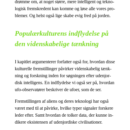
drøm­me om, at no­get stør­re, mere in­tel­li­gent og tek­no­
lo­gisk frem­skre­dent kan kom­me og løse alle vo­res pro­
ble­mer. Og helst også lige ska­be evig fred på jorden.
Populærkulturens indflydelse på
den videnskabelige tænkning
I ka­pit­let ar­gu­men­te­rer for­fat­ter også for, hvor­dan dis­se
kul­tu­rel­le frem­stil­lin­ger på­vir­ker vi­den­ska­be­lig tænk­
ning og forsk­ning in­den for søg­nin­gen ef­ter udenjor­
disk in­tel­li­gens. En ind­fly­del­se vi også ser på, hvor­dan
ufo-ob­ser­va­tø­rer be­skri­ver de ufo­er, som de ser.
Frem­stil­lin­gen af ali­ens og de­res tek­no­lo­gi har også
væ­ret med til at på­vir­ke, hvil­ke ty­per sig­na­ler for­ske­re
le­der ef­ter. Samt hvor­dan de tol­ker data, der kun­ne in­
di­ke­re ek­si­sten­sen af udenjor­di­ske civilisationer.