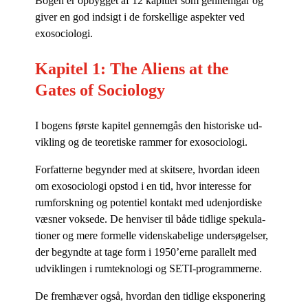
Bo­gen er op­byg­get af 12 ka­pit­ler som gen­nem­går og
gi­ver en god ind­sigt i de for­skel­li­ge aspek­ter ved
exosociologi.
Kapitel 1: The Aliens at the
Gates of Sociology
I bo­gens før­ste ka­pi­tel gen­nem­gås den hi­sto­ri­ske ud­
vik­ling og de te­o­re­ti­ske ram­mer for exosociologi.
For­fat­ter­ne be­gyn­der med at skit­se­re, hvor­dan ide­en
om exo­so­cio­lo­gi op­stod i en tid, hvor in­ter­es­se for
rum­forsk­ning og po­ten­ti­el kon­takt med udenjor­di­ske
væs­ner vok­se­de. De hen­vi­ser til både tid­li­ge spe­ku­la­
tio­ner og mere for­mel­le vi­den­ska­be­li­ge un­der­sø­gel­ser,
der be­gynd­te at tage form i 1950’erne pa­ral­lelt med
ud­vik­lin­gen i rum­tek­no­lo­gi og SETI-programmerne.
De frem­hæ­ver også, hvor­dan den tid­li­ge eks­po­ne­ring