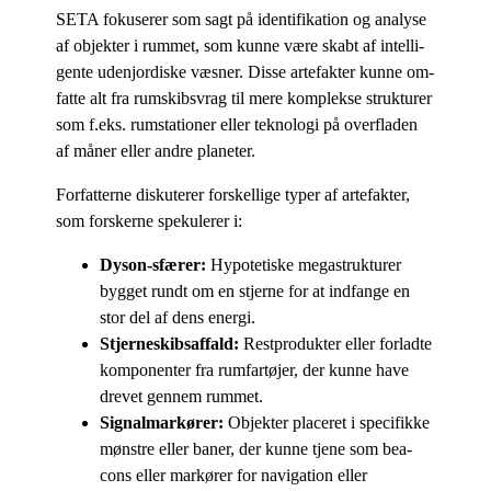
SETA fo­ku­se­rer som sagt på iden­ti­fi­ka­tion og ana­ly­se
af ob­jek­ter i rum­met, som kun­ne være skabt af in­tel­li­
gen­te udenjor­di­ske væs­ner. Dis­se ar­te­fak­ter kun­ne om­
fat­te alt fra rum­skibsvrag til mere kom­plek­se struk­tu­rer
som f.eks. rum­sta­tio­ner el­ler tek­no­lo­gi på over­fla­den
af må­ner el­ler an­dre planeter.
For­fat­ter­ne dis­ku­te­rer for­skel­li­ge ty­per af ar­te­fak­ter,
som for­sker­ne spe­ku­le­rer i:
Dy­son-sfæ­rer:
Hy­po­te­ti­ske me­ga­struk­tu­rer
byg­get rundt om en stjer­ne for at ind­fan­ge en
stor del af dens energi.
Stjer­neskibs­af­fald:
Re­st­pro­duk­ter el­ler for­lad­te
kom­po­nen­ter fra rum­far­tø­jer, der kun­ne have
dre­vet gen­nem rummet.
Sig­nal­mar­kø­rer:
Ob­jek­ter pla­ce­ret i spe­ci­fik­ke
møn­stre el­ler ba­ner, der kun­ne tje­ne som bea­
cons el­ler mar­kø­rer for navi­ga­tion el­ler