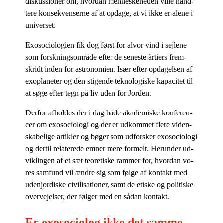
dis­kus­sio­ner om, hvor­dan men­ne­ske­he­den vil­le hånd­
te­re kon­se­kven­ser­ne af at op­da­ge, at vi ikke er ale­ne i
universet.
Exo­so­cio­lo­gi­en fik dog først for al­vor vind i sej­le­ne
som forsk­nings­om­rå­de ef­ter de se­ne­ste år­ti­ers frem­
skridt in­den for astro­no­mi­en. Især ef­ter op­da­gel­sen af
exo­pla­ne­ter og den sti­gen­de tek­no­lo­gi­ske ka­pa­ci­tet til
at søge ef­ter tegn på liv uden for Jorden.
Der­for af­hol­des der i dag både aka­de­mi­ske kon­fe­ren­
cer om exo­so­cio­lo­gi og der er ud­kom­met fle­re vi­den­
ska­be­li­ge ar­tik­ler og bø­ger som ud­for­sker exo­so­cio­lo­gi
og der­til re­la­te­re­de em­ner mere for­melt. Her­un­der ud­
vik­lin­gen af et sæt te­o­re­ti­ske ram­mer for, hvor­dan vo­
res sam­fund vil æn­dre sig som føl­ge af kon­takt med
udenjor­di­ske ci­vi­li­sa­tio­ner, samt de eti­ske og po­li­ti­ske
over­vej­el­ser, der føl­ger med en så­dan kontakt.
Er exosociolog ikke det samme