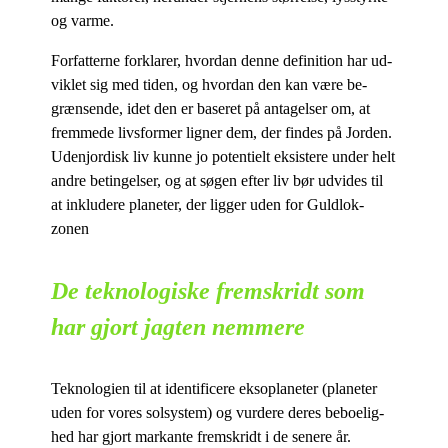
og varme.
For­fat­ter­ne for­kla­rer, hvor­dan den­ne de­fi­ni­tion har ud­
vik­let sig med ti­den, og hvor­dan den kan være be­
græn­sen­de, idet den er ba­se­ret på an­ta­gel­ser om, at
frem­me­de livs­for­mer lig­ner dem, der fin­des på Jor­den.
Udenjor­disk liv kun­ne jo po­ten­ti­elt ek­si­ste­re un­der helt
an­dre be­tin­gel­ser, og at sø­gen ef­ter liv bør ud­vi­des til
at in­klu­de­re pla­ne­ter, der lig­ger uden for Guldlok-
zonen
De teknologiske fremskridt som
har gjort jagten nemmere
Tek­no­lo­gi­en til at iden­ti­fi­ce­re eks­o­pla­ne­ter (pla­ne­ter
uden for vo­res sol­sy­stem) og vur­de­re de­res be­bo­e­lig­
hed har gjort mar­kan­te frem­skridt i de se­ne­re år.