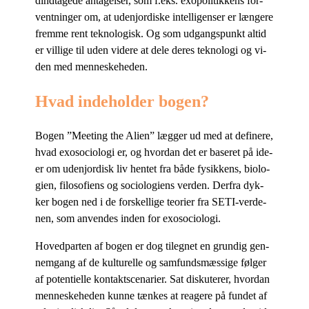
dind­ta­ge­de an­ta­gel­ser, som f.eks. exopo­li­tik­kens for­
vent­nin­ger om, at udenjor­di­ske in­tel­li­gen­ser er læn­ge­re
frem­me rent tek­no­lo­gisk. Og som ud­gangs­punkt al­tid
er vil­li­ge til uden vi­de­re at dele de­res tek­no­lo­gi og vi­
den med menneskeheden.
Hvad indeholder bogen?
Bo­gen ”Me­e­ting the Ali­en” læg­ger ud med at de­fi­ne­re,
hvad exo­so­cio­lo­gi er, og hvor­dan det er ba­se­ret på ide­
er om udenjor­disk liv hen­tet fra både fy­sik­kens, bi­o­lo­
gi­en, fi­lo­so­fi­ens og so­cio­lo­gi­ens ver­den. Der­fra dyk­
ker bo­gen ned i de for­skel­li­ge te­o­ri­er fra SETI-ver­de­
nen, som an­ven­des in­den for exosociologi.
Ho­ved­par­ten af bo­gen er dog til­eg­net en grun­dig gen­
nem­gang af de kul­tu­rel­le og sam­funds­mæs­si­ge føl­ger
af po­ten­ti­el­le kon­takt­s­ce­na­ri­er. Sat dis­ku­te­rer, hvor­dan
men­ne­ske­he­den kun­ne tæn­kes at re­a­ge­re på fun­det af