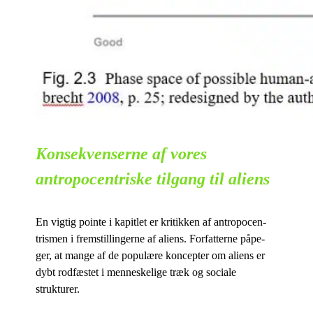
Konsekvenserne af vores
antropocentriske tilgang til aliens
En vig­tig po­in­te i ka­pit­let er kri­tik­ken af an­tro­po­cen­
tris­men i frem­stil­lin­ger­ne af ali­ens. For­fat­ter­ne på­pe­
ger, at man­ge af de po­pu­læ­re kon­cep­ter om ali­ens er
dybt rod­fæ­stet i men­ne­ske­li­ge træk og so­ci­a­le
strukturer.