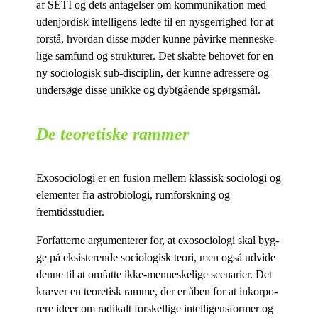
af SETI og dets an­ta­gel­ser om kom­mu­ni­ka­tion med
udenjor­disk in­tel­li­gens led­te til en nys­ger­rig­hed for at
for­stå, hvor­dan dis­se mø­der kun­ne på­vir­ke men­ne­ske­
li­ge sam­fund og struk­tu­rer. Det skab­te be­ho­vet for en
ny so­cio­lo­gisk sub-di­sci­plin, der kun­ne adres­se­re og
un­der­sø­ge dis­se unik­ke og dybt­gå­en­de spørgsmål.
De teoretiske rammer
Exo­so­cio­lo­gi er en fu­sion mel­lem klas­sisk so­cio­lo­gi og
ele­men­ter fra astro­bi­o­lo­gi, rum­forsk­ning og
fremtidsstudier.
For­fat­ter­ne ar­gu­men­te­rer for, at exo­so­cio­lo­gi skal byg­
ge på ek­si­ste­ren­de so­cio­lo­gisk te­o­ri, men også ud­vi­de
den­ne til at om­fat­te ikke-men­ne­ske­li­ge sce­na­ri­er. Det
kræ­ver en te­o­re­tisk ram­me, der er åben for at in­korpo­
re­re ide­er om ra­di­kalt for­skel­li­ge in­tel­li­gens­for­mer og