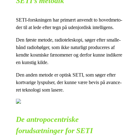
SETI’s metodik
SETI-forsk­nin­gen har pri­mært an­vendt to ho­ved­me­to­
der til at lede ef­ter tegn på udenjor­disk intelligens.
Den før­ste me­to­de, ra­di­o­te­lesko­pi, sø­ger ef­ter smal­le-
bånd ra­diobøl­ger, som ikke na­tur­ligt pro­du­ce­res af
kend­te kos­mi­ske fæ­no­me­ner og der­for kun­ne in­di­ke­re
en kun­stig kilde.
Den an­den me­to­de er op­tisk SETI, som sø­ger ef­ter
kortva­ri­ge lys­pul­ser, der kun­ne være be­vis på avan­ce­
ret tek­no­lo­gi som lasere.
De antropocentriske
forudsætninger for SETI