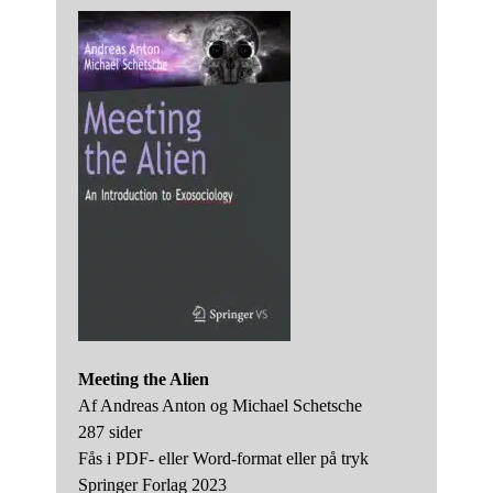
Me­e­ting the Ali­en
Af An­dreas An­ton og Mi­cha­el Schets­che
287 si­der
Fås i PDF- el­ler Word-for­mat el­ler på tryk
Sprin­ger For­lag 2023