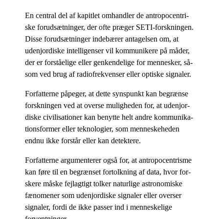
En cen­tral del af ka­pit­let om­hand­ler de an­tro­po­cen­tri­
ske for­ud­sæt­nin­ger, der ofte præ­ger SETI-forsk­nin­gen.
Dis­se for­ud­sæt­nin­ger in­de­bæ­rer an­ta­gel­sen om, at
udenjor­di­ske in­tel­li­gen­ser vil kom­mu­ni­ke­re på må­der,
der er for­stå­e­li­ge el­ler gen­ken­de­li­ge for men­ne­sker, så­
som ved brug af ra­diof­re­kven­ser el­ler op­ti­ske signaler.
For­fat­ter­ne på­pe­ger, at det­te syns­punkt kan be­græn­se
forsk­nin­gen ved at over­se mu­lig­he­den for, at udenjor­
di­ske ci­vi­li­sa­tio­ner kan be­nyt­te helt an­dre kom­mu­ni­ka­
tions­for­mer el­ler tek­no­lo­gi­er, som men­ne­ske­he­den
end­nu ikke for­står el­ler kan detektere.
For­fat­ter­ne ar­gu­men­te­rer også for, at an­tro­po­cen­tris­me
kan føre til en be­græn­set for­tolk­ning af data, hvor for­
ske­re må­ske fejl­ag­tigt tol­ker na­tur­li­ge astro­no­mi­ske
fæ­no­me­ner som udenjor­di­ske sig­na­ler el­ler over­ser
sig­na­ler, for­di de ikke pas­ser ind i men­ne­ske­li­ge
forventninger.