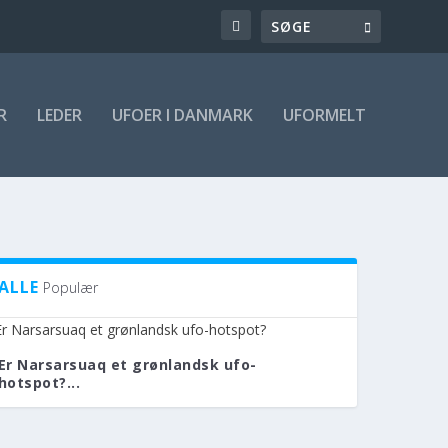
R
LEDER
UFOER I DANMARK
UFORMELT
ALLE
Populær
Er Narsarsuaq et grønlandsk ufo-
hotspot?...