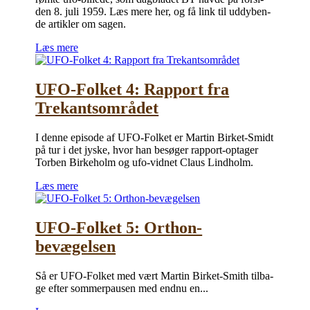
den 8. juli 1959. Læs mere her, og få link til ud­dy­ben­
de ar­tik­ler om sagen.
Læs mere
UFO-Folket 4: Rapport fra
Trekantsområdet
I den­ne epi­so­de af UFO-Fol­ket er Mar­tin Bir­ket-Smidt
på tur i det jy­ske, hvor han be­sø­ger rap­port-op­ta­ger
Tor­ben Bir­ke­holm og ufo-vid­net Claus Lindholm.
Læs mere
UFO-Folket 5: Orthon-
bevægelsen
Så er UFO-Fol­ket med vært Mar­tin Bir­ket-Smith til­ba­
ge ef­ter som­mer­pau­sen med end­nu en...