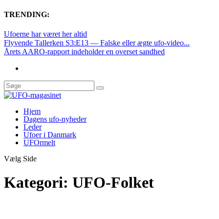
TRENDING:
Ufoerne har været her altid
Flyvende Tallerken S3:E13 — Falske eller ægte ufo-video...
Årets AARO-rapport indeholder en overset sandhed
Hjem
Dagens ufo-nyheder
Leder
Ufoer i Danmark
UFOrmelt
Vælg Side
Kategori:
UFO-Folket