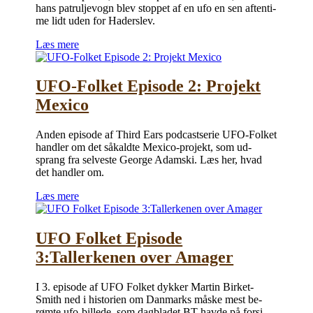
hans pa­trul­je­vogn blev stop­pet af en ufo en sen af­ten­ti­
me lidt uden for Haderslev.
Læs mere
UFO-Folket Episode 2: Projekt
Mexico
An­den epi­so­de af Third Ears po­dcast­se­rie UFO-Fol­ket
hand­ler om det så­kald­te Me­xi­co-pro­jekt, som ud­
sprang fra sel­ve­ste Ge­or­ge Adam­ski. Læs her, hvad
det hand­ler om.
Læs mere
UFO Folket Episode
3:Tallerkenen over Amager
I 3. epi­so­de af UFO Fol­ket dyk­ker Mar­tin Bir­ket-
Smith ned i hi­sto­ri­en om Dan­marks må­ske mest be­
røm­te ufo-bil­le­de, som dag­bla­det BT hav­de på for­si­