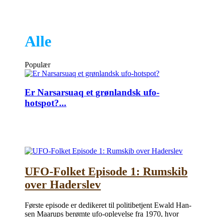
Alle
Populær
Er Narsarsuaq et grønlandsk ufo-
hotspot?...
UFO-Folket Episode 1: Rumskib
over Haderslev
Før­ste epi­so­de er de­di­ke­ret til po­li­ti­be­tjent Ewald Han­
sen Maarups be­røm­te ufo-op­le­vel­se fra 1970, hvor