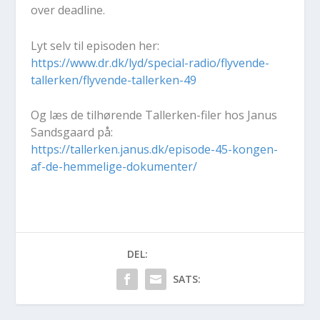
over deadline.
Lyt selv til epi­so­den her:
https://www.dr.dk/lyd/special-radio/flyvende-
tallerken/flyvende-tallerken-49
Og læs de til­hø­ren­de Tal­ler­ken-fi­ler hos Ja­nus
Sands­gaard på:
https://tallerken.janus.dk/episode-45-kongen-
af-de-hemmelige-dokumenter/
DEL:
SATS: