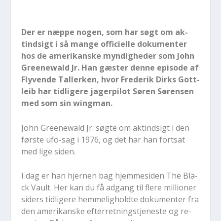
Der er næp­pe no­gen, som har søgt om ak­
tind­sigt i så man­ge of­fi­ci­el­le do­ku­men­ter
hos de ame­ri­kan­ske myn­dig­he­der som John
Gre­e­newald Jr. Han gæ­ster den­ne epi­so­de af
Fly­ven­de Tal­ler­ken, hvor Fre­de­rik Dirks Gott­
leib har tid­li­ge­re ja­ger­pi­lot Sø­ren Sø­ren­sen
med som sin wingman.
John Gre­e­newald Jr. søg­te om ak­tind­sigt i den
før­ste ufo-sag i 1976, og det har han fort­sat
med lige siden.
I dag er han hjer­nen bag hjem­mesi­den The Bla­
ck Vault. Her kan du få ad­gang til fle­re mil­li­o­ner
si­ders tid­li­ge­re hem­me­lig­hold­te do­ku­men­ter fra
den ame­ri­kan­ske ef­ter­ret­ning­s­tje­ne­ste og re­