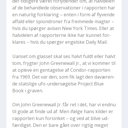
der tid­li­ge­re væ­ret for­ly­den­der om, at halv­de­len
af de be­hand­le­de ob­ser­va­tio­ner i rap­por­ten har
en na­tur­lig for­kla­ring – en­ten i form af fly­ven­de
af­fald el­ler spiondro­ner fra frem­me­de mag­ter –
hvis du spør­ger avi­sen New York Ti­mes. El­ler at
halv­de­len af rap­por­ter­ne ikke har kun­net for­
kla­res – hvis du spør­ger en­gel­ske Daily Mail.
Uan­set om glas­set skal ses halvt fuldt el­ler halvt
tom, fryg­ter John Gre­e­newall Jr., at vi kom­mer til
at op­le­ve en gen­ta­gel­se af Con­dor-rap­por­ten
fra 1969. Det var den, som fik lagt den da­væ­ren­
de stats­li­ge ufo-un­der­sø­gel­se Pro­ject Blue
Book i graven.
Om John Gre­e­newall Jr. får ret i det, har vi end­nu
til gode at fin­de ud af. Men iføl­ge hans kil­der er
rap­por­ten kun for­sin­ket – og ved at bli­ve ud­
fær­di­get. Den er bare gået over rig­tig me­get