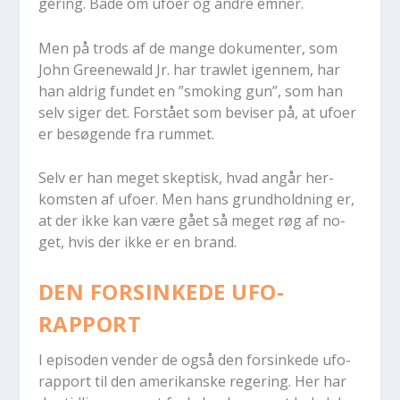
ge­ring. Både om ufo­er og an­dre emner.
Men på trods af de man­ge do­ku­men­ter, som
John Gre­e­newald Jr. har trawlet igen­nem, har
han al­drig fun­det en ”smoking gun”, som han
selv si­ger det. For­stå­et som be­vi­ser på, at ufo­er
er be­sø­gen­de fra rummet.
Selv er han me­get skep­tisk, hvad an­går her­
kom­sten af ufo­er. Men hans grund­hold­ning er,
at der ikke kan være gået så me­get røg af no­
get, hvis der ikke er en brand.
DEN FORSINKEDE UFO-
RAPPORT
I epi­so­den ven­der de også den for­sin­ke­de ufo-
rap­port til den ame­ri­kan­ske re­ge­ring. Her har